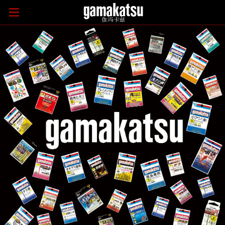
切换导航
主
页
产
品
资
介
讯
活
绍
动
特
约
公
店
司
介
绍