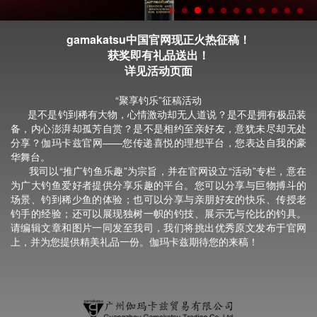
gamakatsu中国官网现正火热征稿！
获奖即有礼品送出！
详见活动页面
“聚享钓乐
”征稿活动
是不是钓到稀有大物，心情激动却无人道说？是不是拥有极品装
备，内心澎湃却孤芳自赏？是不是相约至亲好友，意犹未尽却无处
分享？伽玛卡兹官网——您传递喜悦的理想平台，您表达自我的豪
华舞台。
我司以“推广钓鱼乐趣”为宗旨，并在官网设立“活动”专栏，意在
为广大钓鱼爱好者提供分享乐趣的平台。您可以分享与巨物搏斗的
场景、钓到稀少鱼的体验；也可以分享与亲朋好友的快乐、传授老
钓手的经验；还可以展现独树一帜的钓技、展示无与伦比的钓具。
请编辑文章和图片一同发至我司，我们将挑出优秀原文发布于官网
上，并为您提供精美礼品一份。伽玛卡兹期待您的来稿！