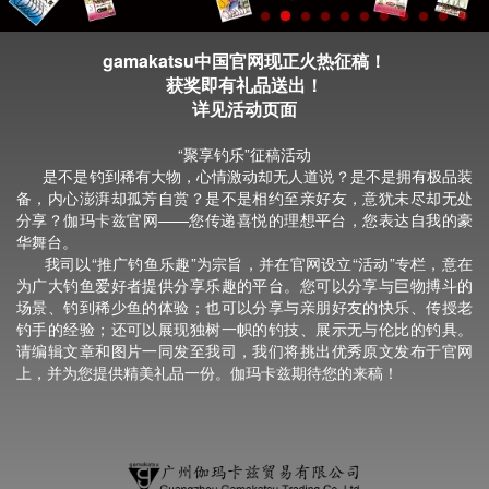
gamakatsu中国官网现正火热征稿！
获奖即有礼品送出！
详见活动页面
“聚享钓乐
”征稿活动
是不是钓到稀有大物，心情激动却无人道说？是不是拥有极品装
备，内心澎湃却孤芳自赏？是不是相约至亲好友，意犹未尽却无处
分享？伽玛卡兹官网——您传递喜悦的理想平台，您表达自我的豪
华舞台。
我司以“推广钓鱼乐趣”为宗旨，并在官网设立“活动”专栏，意在
为广大钓鱼爱好者提供分享乐趣的平台。您可以分享与巨物搏斗的
场景、钓到稀少鱼的体验；也可以分享与亲朋好友的快乐、传授老
钓手的经验；还可以展现独树一帜的钓技、展示无与伦比的钓具。
请编辑文章和图片一同发至我司，我们将挑出优秀原文发布于官网
上，并为您提供精美礼品一份。伽玛卡兹期待您的来稿！