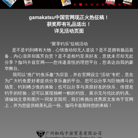
gamakatsu中国官网现正火热征稿！
获奖即有礼品送出！
详见活动页面
“聚享钓乐
”征稿活动
是不是钓到稀有大物，心情激动却无人道说？是不是拥有极品装
备，内心澎湃却孤芳自赏？是不是相约至亲好友，意犹未尽却无处
分享？伽玛卡兹官网——您传递喜悦的理想平台，您表达自我的豪
华舞台。
我司以“推广钓鱼乐趣”为宗旨，并在官网设立“活动”专栏，意在
为广大钓鱼爱好者提供分享乐趣的平台。您可以分享与巨物搏斗的
场景、钓到稀少鱼的体验；也可以分享与亲朋好友的快乐、传授老
钓手的经验；还可以展现独树一帜的钓技、展示无与伦比的钓具。
请编辑文章和图片一同发至我司，我们将挑出优秀原文发布于官网
上，并为您提供精美礼品一份。伽玛卡兹期待您的来稿！