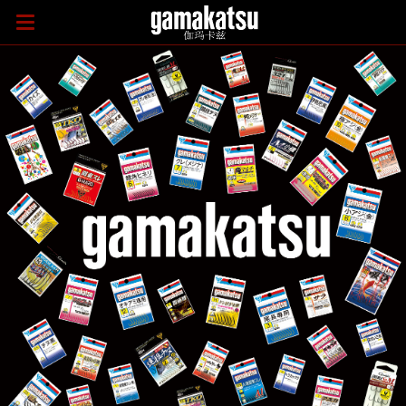
切换导航
主
页
产
品
资
介
讯
活
绍
动
特
约
公
店
司
介
绍