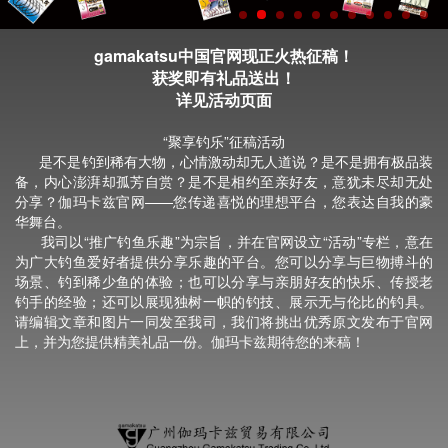
gamakatsu中国官网现正火热征稿！
获奖即有礼品送出！
详见活动页面
“聚享钓乐
”征稿活动
是不是钓到稀有大物，心情激动却无人道说？是不是拥有极品装
备，内心澎湃却孤芳自赏？是不是相约至亲好友，意犹未尽却无处
分享？伽玛卡兹官网——您传递喜悦的理想平台，您表达自我的豪
华舞台。
我司以“推广钓鱼乐趣”为宗旨，并在官网设立“活动”专栏，意在
为广大钓鱼爱好者提供分享乐趣的平台。您可以分享与巨物搏斗的
场景、钓到稀少鱼的体验；也可以分享与亲朋好友的快乐、传授老
钓手的经验；还可以展现独树一帜的钓技、展示无与伦比的钓具。
请编辑文章和图片一同发至我司，我们将挑出优秀原文发布于官网
上，并为您提供精美礼品一份。伽玛卡兹期待您的来稿！