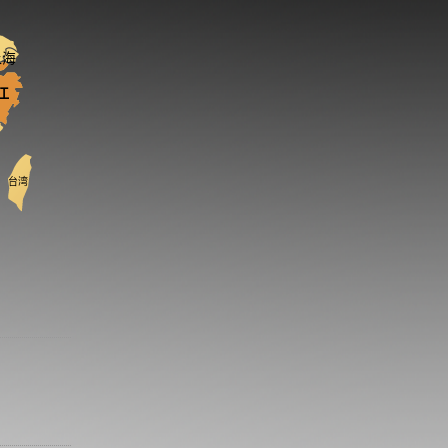
上海
江
台湾