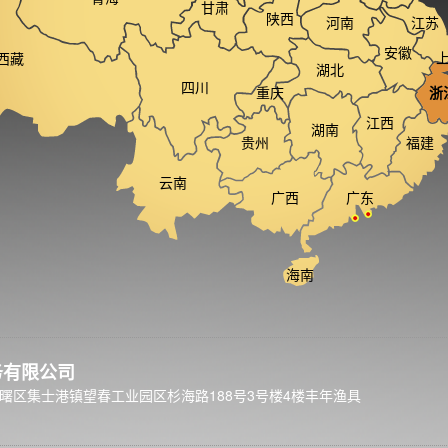
甘肃
陕西
河南
江苏
安徽
西藏
湖北
四川
重庆
浙
江西
湖南
贵州
福建
云南
广西
广东
海南
务有限公司
曙区集士港镇望春工业园区杉海路188号3号楼4楼丰年渔具