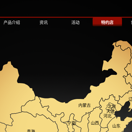
产品介绍
资讯
活动
特约店
内蒙古
北京
天津
河北
山西
宁夏
山东
青海