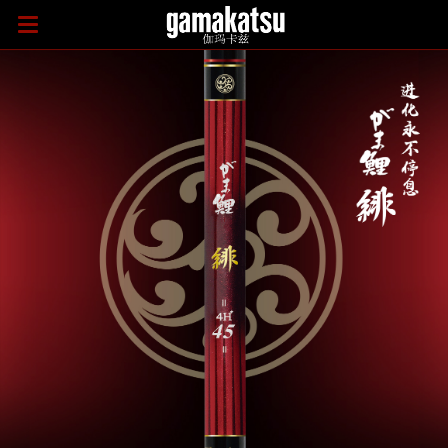
切换导航
主
页
产
品
资
介
讯
活
绍
动
特
约
公
店
司
介
绍