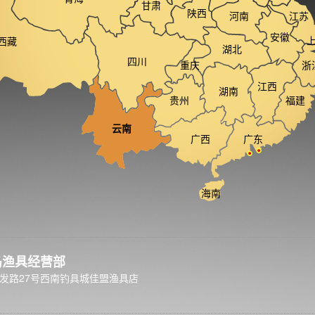
甘肃
陕西
河南
江苏
安徽
西藏
湖北
四川
重庆
浙
江西
湖南
贵州
福建
云南
广西
广东
海南
岛渔具经营部
发路27号西南钓具城佳盟渔具店