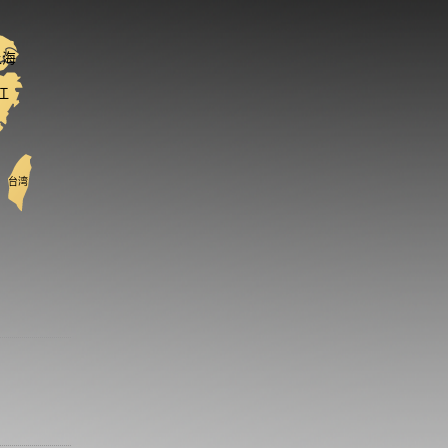
上海
江
台湾