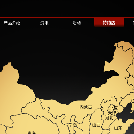
产品介绍
资讯
活动
特约店
内蒙古
北京
天津
河北
山西
宁夏
山东
青海